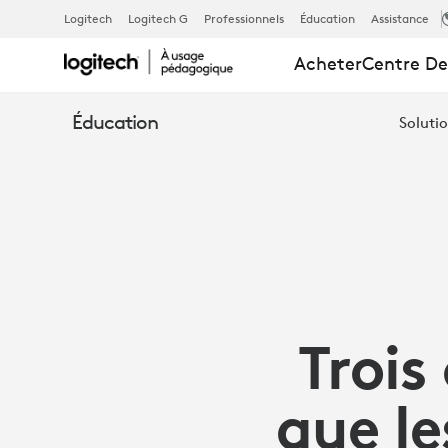
LES
Logitech
Logitech G
Professionnels
Éducation
Assistance
Acheter
Centre De
OUTILS
Éducation
Solutio
TECHNOLOG
QUE
LES
Trois
ENSEIGNANT
que l