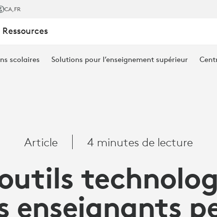
CA
,FR
 Ressources
ns scolaires
Solutions pour l’enseignement supérieur
Cent
IQUES
Article
4 minutes de lecture
 outils technolo
S
es enseignants p