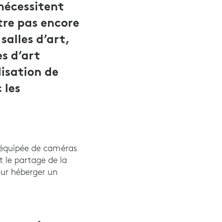
nécessitent
tre pas encore
salles d’art,
es d’art
lisation de
 les
 équipée de caméras
t le partage de la
our héberger un