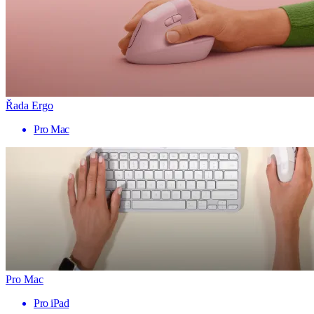
Řada Ergo
Pro Mac
Pro Mac
Pro iPad