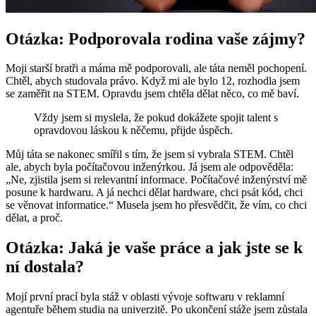
Otázka: Podporovala rodina vaše zájmy?
Moji starší bratři a máma mě podporovali, ale táta neměl pochopení.
Chtěl, abych studovala právo. Když mi ale bylo 12, rozhodla jsem
se zaměřit na STEM. Opravdu jsem chtěla dělat něco, co mě baví.
Vždy jsem si myslela, že pokud dokážete spojit talent s
opravdovou láskou k něčemu, přijde úspěch.
Můj táta se nakonec smířil s tím, že jsem si vybrala STEM. Chtěl
ale, abych byla počítačovou inženýrkou. Já jsem ale odpověděla:
„Ne, zjistila jsem si relevantní informace. Počítačové inženýrství mě
posune k hardwaru. A já nechci dělat hardware, chci psát kód, chci
se věnovat informatice.“ Musela jsem ho přesvědčit, že vím, co chci
dělat, a proč.
Otázka: Jaká je vaše práce a jak jste se k
ní dostala?
Mojí první prací byla stáž v oblasti vývoje softwaru v reklamní
agentuře během studia na univerzitě. Po ukončení stáže jsem zůstala