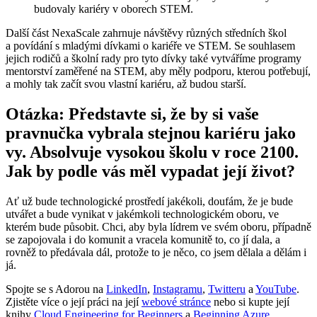
budovaly kariéry v oborech STEM.
Další část NexaScale zahrnuje návštěvy různých středních škol
a povídání s mladými dívkami o kariéře ve STEM. Se souhlasem
jejich rodičů a školní rady pro tyto dívky také vytváříme programy
mentorství zaměřené na STEM, aby měly podporu, kterou potřebují,
a mohly tak začít svou vlastní kariéru, až budou starší.
Otázka: Představte si, že by si vaše
pravnučka vybrala stejnou kariéru jako
vy. Absolvuje vysokou školu v roce 2100.
Jak by podle vás měl vypadat její život?
Ať už bude technologické prostředí jakékoli, doufám, že je bude
utvářet a bude vynikat v jakémkoli technologickém oboru, ve
kterém bude působit. Chci, aby byla lídrem ve svém oboru, případně
se zapojovala i do komunit a vracela komunitě to, co jí dala, a
rovněž to předávala dál, protože to je něco, co jsem dělala a dělám i
já.
Spojte se s Adorou na
LinkedIn
,
Instagramu
,
Twitteru
a
YouTube
.
Zjistěte více o její práci na její
webové stránce
nebo si kupte její
knihy
Cloud Engineering for Beginners
a
Beginning Azure