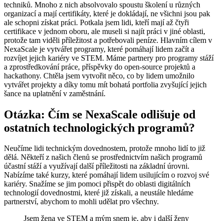
techniků. Mnoho z nich absolvovalo spoustu školení u různých
organizací a mají certifikáty, které je dokládají, ne všichni jsou pak
ale schopni získat práci. Potkala jsem lidi, kteří mají až čtyři
certifikace v jednom oboru, ale museli si najít práci v jiné oblasti,
protože tam viděli příležitost a potřebovali peníze. Hlavním cílem v
NexaScale je vytvářet programy, které pomáhají lidem začít a
rozvíjet jejich kariéry ve STEM. Máme partnery pro programy stáží
a zprostředkování práce, příspěvky do open-source projektů a
hackathony. Chtěla jsem vytvořit něco, co by lidem umožnilo
vytvářet projekty a díky tomu mít bohatá portfolia zvyšující jejich
šance na uplatnění v zaměstnání.
Otázka: Čím se NexaScale odlišuje od
ostatních technologických programů?
Neučíme lidi technickým dovednostem, protože mnoho lidí to již
dělá. Někteří z našich členů se prostřednictvím našich programů
účastní stáží a využívají další příležitosti na základní úrovni.
Nabízíme také kurzy, které pomáhají lidem usilujícím o rozvoj své
kariéry. Snažíme se jim pomoci přispět do oblasti digitálních
technologií dovednostmi, které již získali, a neustále hledáme
partnerství, abychom to mohli udělat pro všechny.
Jsem žena ve STEM a mým snem je, aby i další ženy