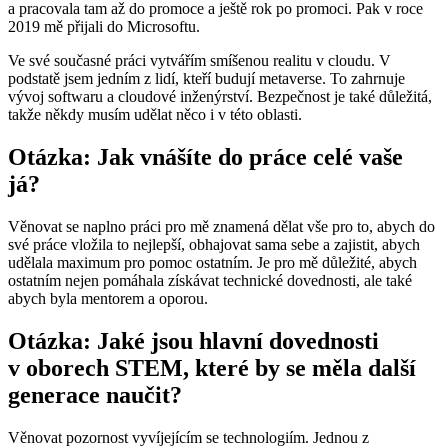
a pracovala tam až do promoce a ještě rok po promoci. Pak v roce
2019 mě přijali do Microsoftu.
Ve své současné práci vytvářím smíšenou realitu v cloudu. V
podstatě jsem jedním z lidí, kteří budují metaverse. To zahrnuje
vývoj softwaru a cloudové inženýrství. Bezpečnost je také důležitá,
takže někdy musím udělat něco i v této oblasti.
Otázka: Jak vnášíte do práce celé vaše
já?
Věnovat se naplno práci pro mě znamená dělat vše pro to, abych do
své práce vložila to nejlepší, obhajovat sama sebe a zajistit, abych
udělala maximum pro pomoc ostatním. Je pro mě důležité, abych
ostatním nejen pomáhala získávat technické dovednosti, ale také
abych byla mentorem a oporou.
Otázka: Jaké jsou hlavní dovednosti
v oborech STEM, které by se měla další
generace naučit?
Věnovat pozornost vyvíjejícím se technologiím. Jednou z