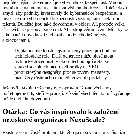
nejdůležitějších dovedností je kybernetická bezpečnost. Mnoho
podniků je na internetu a s tím souvisí mnoho hrozeb. Takže dává
smysl, aby podniky investovaly do kybernetické bezpečnosti, a
investice do kybernetické bezpečnosti vyžadují širší spektrum
talentů. Důležité jsou také dovednosti v oblasti AI, protože velká
část světa se posouvá směrem k AI a strojovému učení. Měli by se
také naučit dovednosti v oblasti cloudového inženýrství
a blockchainu.
Digitální dovednosti nejsou určeny pouze pro tradiční
technologické role. Další generace může přesáhnout
technické dovednosti v oboru technologií a stát se
správci sociálních médií, odborníky na SEO,
produktovými designéry, produktovými manažery,
manažery růstu nebo marketingovými specialisty.
Inženýři vytvářejí všechny tyto opravdu úžasné věci a my
potřebujeme lidi, kteří je prodají. Získání všech těchto rolí vyžaduje
určité digitální dovednosti.
Otázka: Co vás inspirovalo k založení
neziskové organizace NexaScale?
Existuje velmi častý problém, kterého jsem si všimla u začínajících