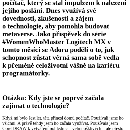
počítač, který se stal impulzem k nalezení
jejího poslání. Dnes využívá své
dovednosti, zkušenosti a zájem
o technologie, aby pomohla budovat
metaverse. Jako příspěvek do série
#WomenWhoMaster Logitech MX v
tomto měsíci se Adora podělí o to, jak
schopnost zůstat věrná sama sobě vedla
k přeměně celoživotní vášně na kariéru
programátorky.
Otázka: Kdy jste se poprvé začala
zajímat o technologie?
Když mi bylo šest let, táta přinesl domů počítač. Používali jsme ho
všichni. A právě tehdy jsem ho začala využívat. Používala jsem
CorelDRAW k vytváření pohlednic – velmi ošklivých – ale přesto