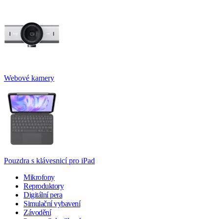
Webové kamery
Pouzdra s klávesnicí pro iPad
Mikrofony
Reproduktory
Digitální pera
Simulační vybavení
Závodění