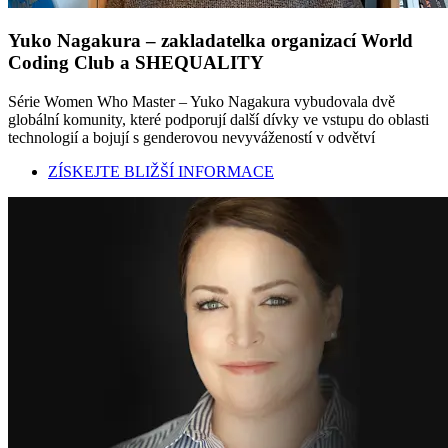
Yuko Nagakura – zakladatelka organizací World
Coding Club a SHEQUALITY
Série Women Who Master – Yuko Nagakura vybudovala dvě
globální komunity, které podporují další dívky ve vstupu do oblasti
technologií a bojují s genderovou nevyvážeností v odvětví
ZÍSKEJTE BLIŽŠÍ INFORMACE