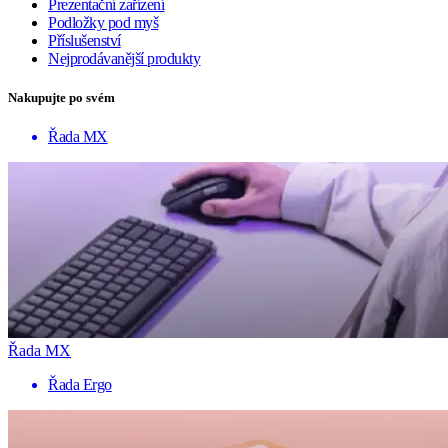
Prezentační zařízení
Podložky pod myš
Příslušenství
Nejprodávanější produkty
Nakupujte po svém
Řada MX
Řada MX
Řada Ergo