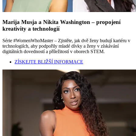
Marija Musja a Nikita Washington – propojení
kreativity a technologií
Série #WomenWhoMaster – Zjistěte, jak dvě ženy budují kariéru v
technologiích, aby podpořily mladé dívky a ženy v získávání
digitálních dovedností a příležitostí v oborech STEM.
ZÍSKEJTE BLIŽŠÍ INFORMACE