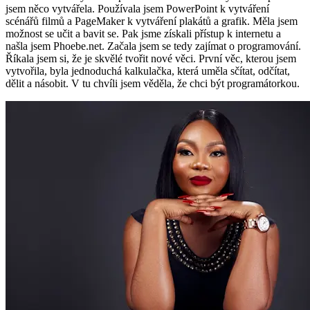
jsem něco vytvářela. Používala jsem PowerPoint k vytváření
scénářů filmů a PageMaker k vytváření plakátů a grafik. Měla jsem
možnost se učit a bavit se. Pak jsme získali přístup k internetu a
našla jsem Phoebe.net. Začala jsem se tedy zajímat o programování.
Říkala jsem si, že je skvělé tvořit nové věci. První věc, kterou jsem
vytvořila, byla jednoduchá kalkulačka, která uměla sčítat, odčítat,
dělit a násobit. V tu chvíli jsem věděla, že chci být programátorkou.