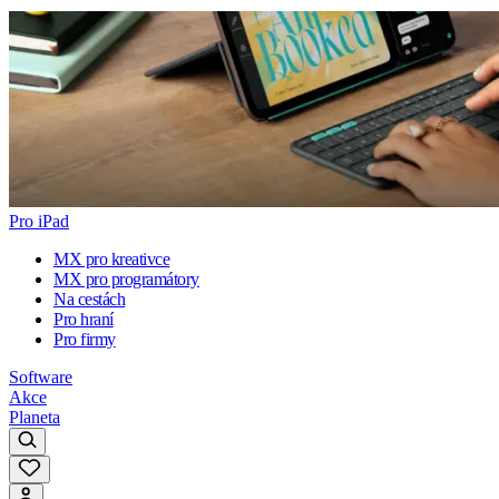
Pro iPad
MX pro kreativce
MX pro programátory
Na cestách
Pro hraní
Pro firmy
Software
Akce
Planeta