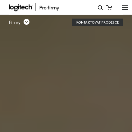
ŘEŠENÍ
REZERVACE
Firmy
KONTAKTOVAT PRODEJCE
STOLŮ