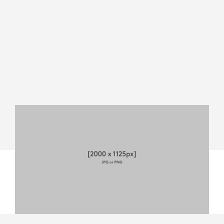
MEVO
START