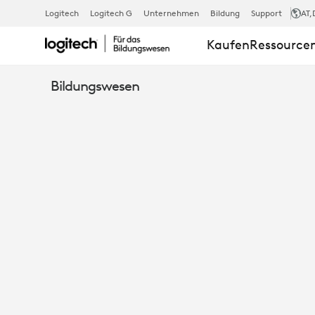
MATCHING
Logitech
Logitech G
Unternehmen
Bildung
Support
AT
,
Kaufen
Ressource
TOOLS
Bildungswesen
TO
LEARNING
STYLES