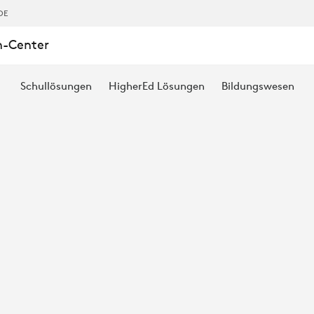
DE
n-Center
Schullösungen
HigherEd Lösungen
Bildungswesen