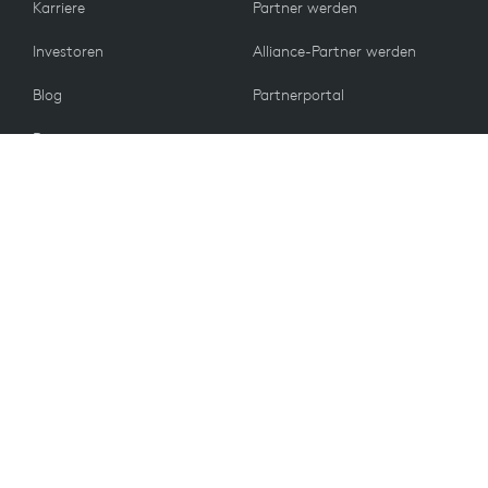
Karriere
Partner werden
Investoren
Alliance-Partner werden
Blog
Partnerportal
Presse
KUNDEN
Kontakt
Rückgabebedingungen
WERTE
E-Mail-Einstellungen
Nachhaltigkeit
Ersatzteile
Recycling
Barrierefreiheit