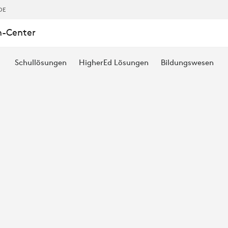
DE
n-Center
Schullösungen
HigherEd Lösungen
Bildungswesen