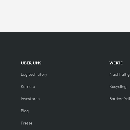
ENVIRONME
ÜBER UNS
WERTE
Logitech Story
Nachhaltig
Karriere
Recycling
Investoren
Barrierefrei
Blog
Presse