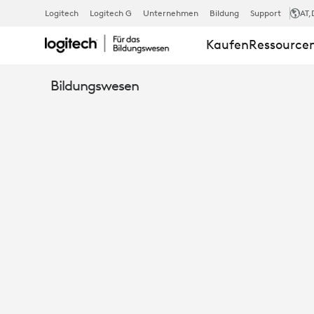
SOLUTIONS
Logitech
Logitech G
Unternehmen
Bildung
Support
AT
,
Kaufen
Ressource
FOR
Bildungswesen
REMOTE
AND
HYBRID
LEARNING