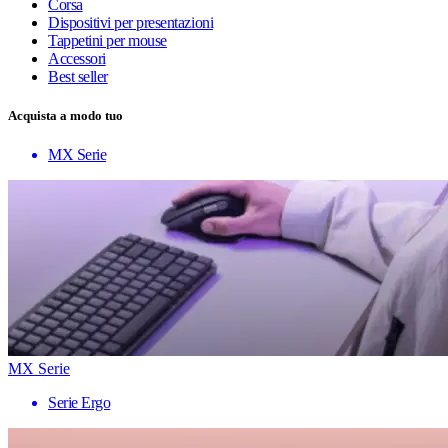
Corsa
Dispositivi per presentazioni
Tappetini per mouse
Accessori
Best seller
Acquista a modo tuo
MX Serie
MX Serie
Serie Ergo