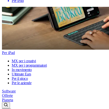
Per iPad
Per iPad
MX per i creativi
MX per i programmatori
In movimento
Ultimate Ears
Per il gioco
Per le aziende
Software
Offerte
Pianeta