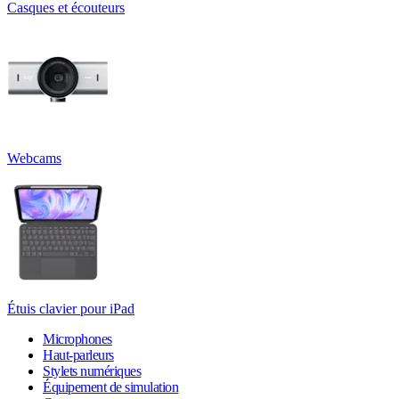
Casques et écouteurs
Webcams
Étuis clavier pour iPad
Microphones
Haut-parleurs
Stylets numériques
Équipement de simulation