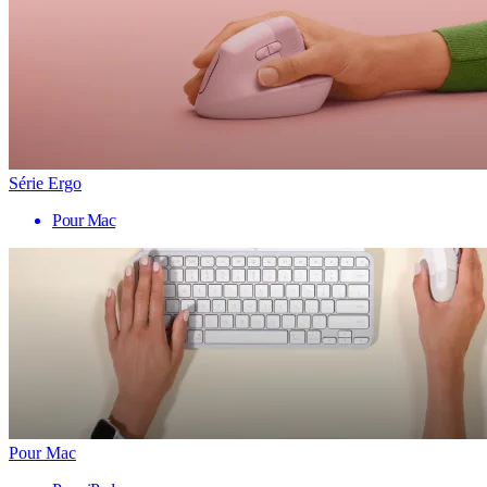
Série Ergo
Pour Mac
Pour Mac