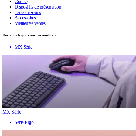
Course
Dispositifs de présentation
Tapis de souris
Accessoires
Meilleures ventes
Des achats qui vous ressemblent
MX Série
MX Série
Série Ergo