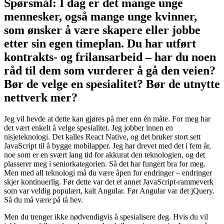
Spørsmål: I dag er det mange unge
mennesker, også mange unge kvinner,
som ønsker å være skapere eller jobbe
etter sin egen timeplan. Du har utført
kontrakts- og frilansarbeid – har du noen
råd til dem som vurderer å gå den veien?
Bør de velge en spesialitet? Bør de utnytte
nettverk mer?
Jeg vil hevde at dette kan gjøres på mer enn én måte. For meg har
det vært enkelt å velge spesialitet. Jeg jobber innen en
nisjeteknologi. Det kalles React Native, og det bruker stort sett
JavaScript til å bygge mobilapper. Jeg har drevet med det i fem år,
noe som er en svært lang tid for akkurat den teknologien, og det
plasserer meg i seniorkategorien. Så det har fungert bra for meg.
Men med all teknologi må du være åpen for endringer – endringer
skjer kontinuerlig. Før dette var det et annet JavaScript-rammeverk
som var veldig populært, kalt Angular. Før Angular var det jQuery.
Så du må være på tå hev.
Men du trenger ikke nødvendigvis å spesialisere deg. Hvis du vil