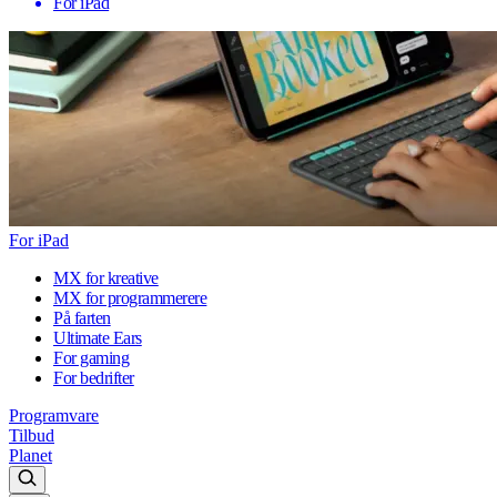
For iPad
For iPad
MX for kreative
MX for programmerere
På farten
Ultimate Ears
For gaming
For bedrifter
Programvare
Tilbud
Planet