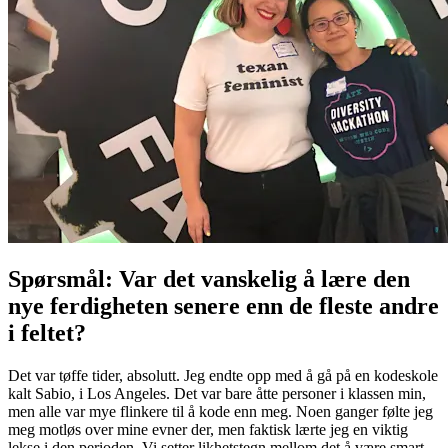
Spørsmål: Var det vanskelig å lære den
nye ferdigheten senere enn de fleste andre
i feltet?
Det var tøffe tider, absolutt. Jeg endte opp med å gå på en kodeskole
kalt Sabio, i Los Angeles. Det var bare åtte personer i klassen min,
men alle var mye flinkere til å kode enn meg. Noen ganger følte jeg
meg motløs over mine evner der, men faktisk lærte jeg en viktig
lekse i den perioden. Vi setter likhetstegn mellom det å være smart