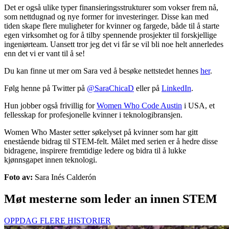
Det er også ulike typer finansieringsstrukturer som vokser frem nå,
som nettdugnad og nye former for investeringer. Disse kan med
tiden skape flere muligheter for kvinner og fargede, både til å starte
egen virksomhet og for å tilby spennende prosjekter til forskjellige
ingeniørteam. Uansett tror jeg det vi får se vil bli noe helt annerledes
enn det vi er vant til å se!
Du kan finne ut mer om Sara ved å besøke nettstedet hennes
her
.
Følg henne på Twitter på
@SaraChicaD
eller på
LinkedIn
.
Hun jobber også frivillig for
Women Who Code Austin
i USA, et
fellesskap for profesjonelle kvinner i teknologibransjen.
Women Who Master setter søkelyset på kvinner som har gitt
enestående bidrag til STEM-felt. Målet med serien er å hedre disse
bidragene, inspirere fremtidige ledere og bidra til å lukke
kjønnsgapet innen teknologi.
Foto av:
Sara Inés Calderón
Møt mesterne som leder an innen STEM
OPPDAG FLERE HISTORIER