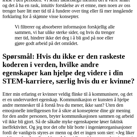
og det å ha en rask, intuitiv forståelse av et emne, men noen av oss
trenger bare litt mer tid til å fundere over ting eller få mer inngående
forklaring for å skjønne visse konsepter.
Vi filtrerer og absorberer informasjon forskjellig alle
sammen, vi har ulike sterke sider, og hvis du trenger
mer tid, hindrer ikke det deg i å bli god på noe eller
gjøre godt arbeid på det området.
Spørsmål: Hvis du ikke er den raskeste
koderen i verden, hvilke andre
egenskaper kan hjelpe deg videre i din
STEM-karriere, særlig hvis du er kvinne?
Etter min erfaring er kvinner veldig flinke til å kommunisere, og det
er en undervurdert egenskap. Kommunikasjon er kunsten å hjelpe
andre mennesker til å forstå hva du mener, ikke sant? Uten den
emosjonelle intelligensen for å sikre at konseptene dine gir mening
for den andre personen, bryter kommunikasjonen sammen og arbeid
vil ikke bli gjort. Så de såkalte myke egenskapene løser faktisk
ineffektivitet. Og jeg tror det ofte blir borte i ingeniørorganisasjoner
fordi de vanligvis styres av menn og det er ingen som sier: «Jeg liker