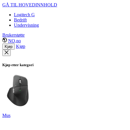
GÅ TIL HOVEDINNHOLD
Logitech G
Bedrift
Undervisning
Brukerstøtte
NO,no
Kjøp
Kjøp
Kjøp etter kategori
Mus