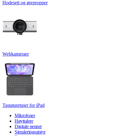
Hodesett og ørepropper
Webkameraer
Tastaturetuier for iPad
Mikrofoner
Høyttalere
Digitale penner
Simuleringsutstyr