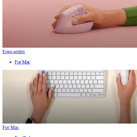
Ergo-serien
For Mac
For Mac