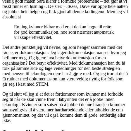
veldig godt måten Sara klarer å formidle problemene – det gjør at vi
raskt finner en løsning». De sier: «Jøsses, Dave var oppe hele natten
og jobbet hele helgen og fikk gjort all denne kodingen». Men jeg vil
absolutt si
En ting kvinner bidrar med er at de kan legge til rette
for god kommunikasjon, noe som nærmest automatisk
vil skape effektivitet.
Det andre punktet jeg vil nevne, og som henger sammen med det
første, er dokumentasjon. Jeg lager dokumentasjon uansett hvor jeg
befinner meg. Og igjen; hva betyr dokumentasjon for en
organisasjon? Det betyr effektivitet. Med dokumentasjon kan du få
folk på samme side og lage veiledninger for den beste strategien
med hensyn til teknologien dere har å gjøre med. Og jeg tror at det å
få rutiner med dokumentasjon kan være veldig nyttig for folk som
gir seg i kast med STEM.
Og til slutt vil jeg si at det er fordommer som kvinner må forholde
seg til når de skal vinne frem i labyrinten det er å jobbe innen
teknologi. Kvinner som satser på å jobbe i denne bransjen kommer
sannsynligvis til å være mer hardtarbeidende eller utholdende enn
gjennomsnittet, og det vil også komme dem til gode, rettferdig eller
ikke.