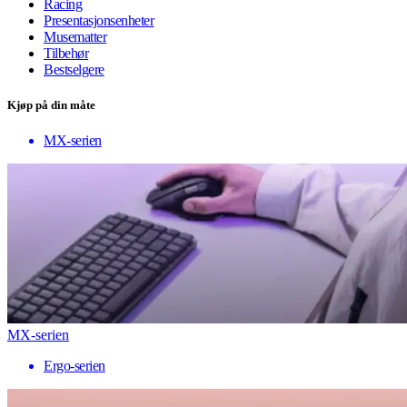
Racing
Presentasjonsenheter
Musematter
Tilbehør
Bestselgere
Kjøp på din måte
MX-serien
MX-serien
Ergo-serien