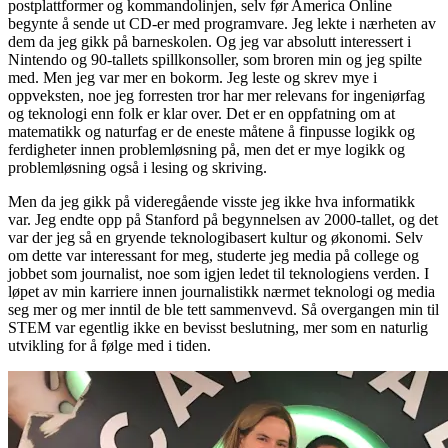
postplattformer og kommandolinjen, selv før America Online
begynte å sende ut CD-er med programvare. Jeg lekte i nærheten av
dem da jeg gikk på barneskolen. Og jeg var absolutt interessert i
Nintendo og 90-tallets spillkonsoller, som broren min og jeg spilte
med. Men jeg var mer en bokorm. Jeg leste og skrev mye i
oppveksten, noe jeg forresten tror har mer relevans for ingeniørfag
og teknologi enn folk er klar over. Det er en oppfatning om at
matematikk og naturfag er de eneste måtene å finpusse logikk og
ferdigheter innen problemløsning på, men det er mye logikk og
problemløsning også i lesing og skriving.
Men da jeg gikk på videregående visste jeg ikke hva informatikk
var. Jeg endte opp på Stanford på begynnelsen av 2000-tallet, og det
var der jeg så en gryende teknologibasert kultur og økonomi. Selv
om dette var interessant for meg, studerte jeg media på college og
jobbet som journalist, noe som igjen ledet til teknologiens verden. I
løpet av min karriere innen journalistikk nærmet teknologi og media
seg mer og mer inntil de ble tett sammenvevd. Så overgangen min til
STEM var egentlig ikke en bevisst beslutning, mer som en naturlig
utvikling for å følge med i tiden.