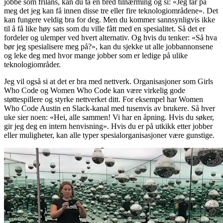
jobbe som frilans, kan du ta en bred tilnærming og si: «Jeg tar på
meg det jeg kan få innen disse tre eller fire teknologiområdene». Det
kan fungere veldig bra for deg. Men du kommer sannsynligvis ikke
til å få like høy sats som du ville fått med en spesialitet. Så det er
fordeler og ulemper ved hvert alternativ. Og hvis du tenker: «Så hva
bør jeg spesialisere meg på?», kan du sjekke ut alle jobbannonsene
og leke deg med hvor mange jobber som er ledige på ulike
teknologiområder.
Jeg vil også si at det er bra med nettverk. Organisasjoner som Girls
Who Code og Women Who Code kan være virkelig gode
støttespillere og styrke nettverket ditt. For eksempel har Women
Who Code Austin en Slack-kanal med tusenvis av brukere. Så hver
uke sier noen: «Hei, alle sammen! Vi har en åpning. Hvis du søker,
gir jeg deg en intern henvisning». Hvis du er på utkikk etter jobber
eller muligheter, kan alle typer spesialorganisasjoner være gunstige.