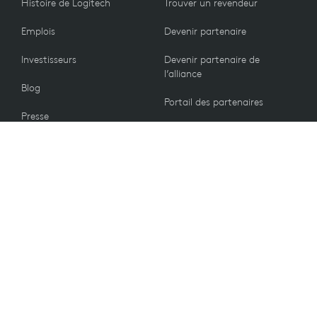
Histoire de Logitech
Trouver un revendeur
Emplois
Devenir partenaire
Investisseurs
Devenir partenaire de
l’alliance
Blog
Portail des partenaires
Presse
Nous contacter
CLIENTS
Politique de retour
VALEURS
Préférences e-mails
Développement durable
Pièces de rechange
Recyclage
Accessibilité