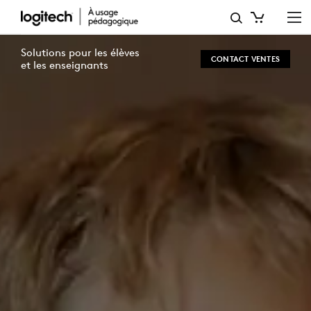
ED
TECH,
Solutions pour les élèves
CONTACT VENTES
DIGITAL
et les enseignants
TRANSFORMATION,
CLASSROOM
OF
FUTURE