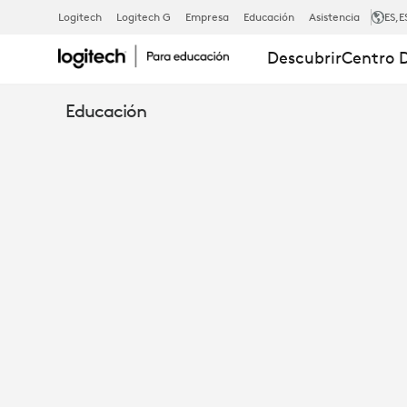
TEACHER
Logitech
Logitech G
Empresa
Educación
Asistencia
ES
,E
Descubrir
Centro 
AS
Educación
CREATORS