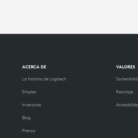
ACERCA DE
VALORES
La historia de Logitech
Sostenibili
Empleo
Reciclaje
Inversores
Accesibilid
Blog
Prensa