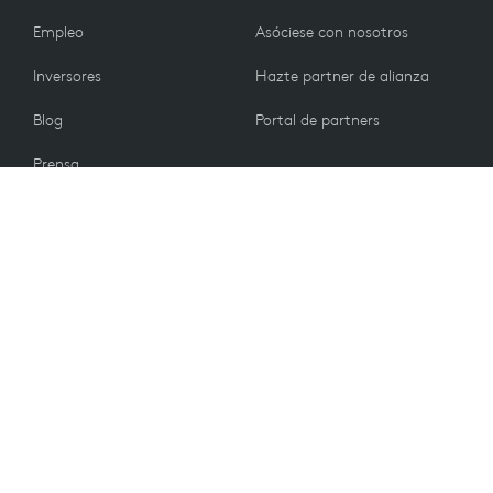
Empleo
Asóciese con nosotros
Inversores
Hazte partner de alianza
Blog
Portal de partners
Prensa
CLIENTES
Contacto
Política de devolución
VALORES
Preferencias de correo
electrónico
Sostenibilidad
Descuento para estudiantes
Reciclaje
Piezas de repuesto
Accesibilidad