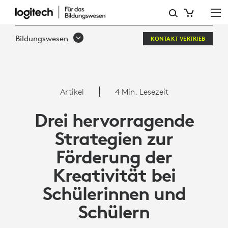
DREI
HERVORRAGENDE
Bildungswesen
KONTAKT VERTRIEB
STRATEGIEN
ZUR
FÖRDERUNG
Artikel
4 Min. Lesezeit
DER
Drei hervorragende
KREATIVITÄT
Strategien zur
BEI
Förderung der
SCHÜLERINNEN
Kreativität bei
UND
Schülerinnen und
SCHÜLERN
Schülern