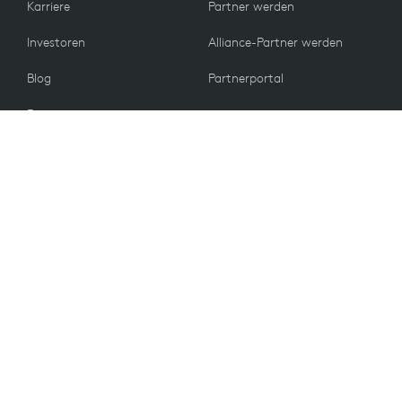
Karriere
Partner werden
Investoren
Alliance-Partner werden
Blog
Partnerportal
Presse
KUNDEN
Kontakt
Rückgabebedingungen
WERTE
E-Mail-Einstellungen
Nachhaltigkeit
Rabatte für Studenten
Recycling
Ersatzteile
Barrierefreiheit