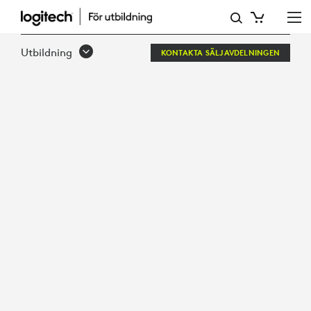
SOLUTIONS
FOR
Utbildning
KONTAKTA SÄLJAVDELNINGEN
REMOTE
AND
HYBRID
LEARNING
ENVIRONMENTS