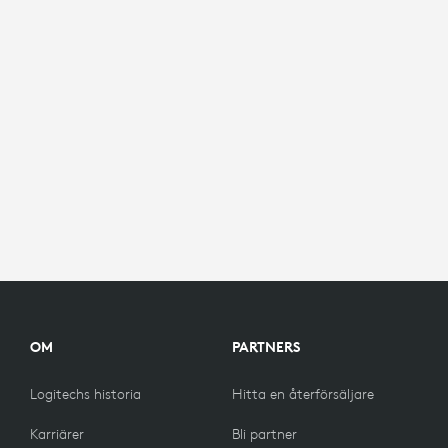
OM
PARTNERS
Logitechs historia
Hitta en återförsäljare
Karriärer
Bli partner