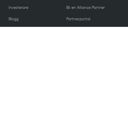
Investerare
Bli en Alliance Partner
Blogg
Partnerportal
Press
KUNDER
Kontakta oss
Returpolicy
VÄRDERINGAR
E-postinställningar
Hållbarhet
Reservdelar
Återvinning
Tillgänglighet