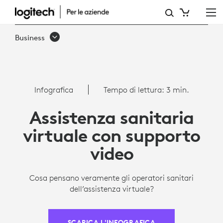
PRINCIPALI
RISULTATI
Business
SULL'ASSISTENZA
SANITARIA
VIRTUALE
Infografica
Tempo di lettura: 3 min.
|
Assistenza sanitaria
LOGITECH
virtuale con supporto
video
Cosa pensano veramente gli operatori sanitari
dell’assistenza virtuale?
SCARICA L'INFOGRAFICA