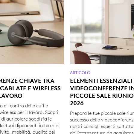
ARTICOLO
ERENZE CHIAVE TRA
ELEMENTI ESSENZIALI
 CABLATE E WIRELESS
VIDEOCONFERENZE I
 LAVORO
PICCOLE SALE RIUNIO
2026
o e i contro delle cuffie
wireless per il lavoro. Scopri
Prepara le tue piccole sale riun
 di auricolare soddisfa le
successo delle videoconferenz
ei tuoi dipendenti in termini
nostri consigli esperti su tutto
ività, mobilità, qualità del
dall'attrezzatura da acquistar