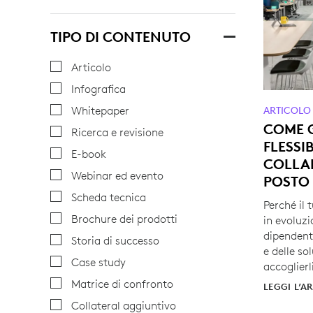
TIPO DI CONTENUTO
Articolo
Infografica
Whitepaper
ARTICOLO
COME G
Ricerca e revisione
FLESSI
E-book
COLLA
Webinar ed evento
POSTO
Scheda tecnica
Perché il 
Brochure dei prodotti
in evoluzi
dipendenti
Storia di successo
e delle so
Case study
accoglierl
Matrice di confronto
LEGGI L’A
Collateral aggiuntivo