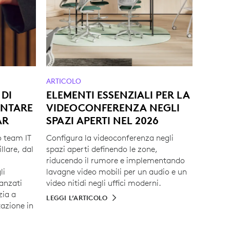
ARTICOLO
 DI
ELEMENTI ESSENZIALI PER LA
ENTARE
VIDEOCONFERENZA NEGLI
AR
SPAZI APERTI NEL 2026
uo team IT
Configura la videoconferenza negli
llare, dal
spazi aperti definendo le zone,
a
riducendo il rumore e implementando
li
lavagne video mobili per un audio e un
anzati
video nitidi negli uffici moderni.
zia a
LEGGI L’ARTICOLO
tazione in