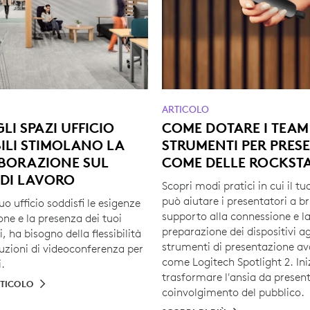
ARTICOLO
LI SPAZI UFFICIO
COME DOTARE I TEAM
BILI STIMOLANO LA
STRUMENTI PER PRES
BORAZIONE SUL
COME DELLE ROCKST
 DI LAVORO
Scopri modi pratici in cui il t
può aiutare i presentatori a bri
tuo ufficio soddisfi le esigenze
supporto alla connessione e l
one e la presenza dei tuoi
preparazione dei dispositivi ag
, ha bisogno della flessibilità
strumenti di presentazione av
luzioni di videoconferenza per
come Logitech Spotlight 2. Ini
i.
trasformare l'ansia da presen
RTICOLO
coinvolgimento del pubblico.