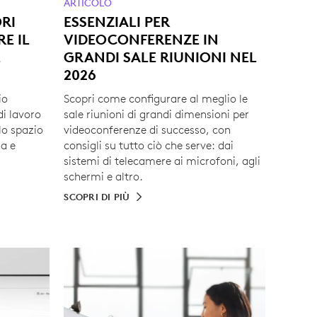
ARTICOLO
ORI
ESSENZIALI PER
E IL
VIDEOCONFERENZE IN
E
GRANDI SALE RIUNIONI NEL
2026
io
Scopri come configurare al meglio le
di lavoro
sale riunioni di grandi dimensioni per
lo spazio
videoconferenze di successo, con
za e
consigli su tutto ciò che serve: dai
sistemi di telecamere ai microfoni, agli
schermi e altro.
SCOPRI DI PIÙ