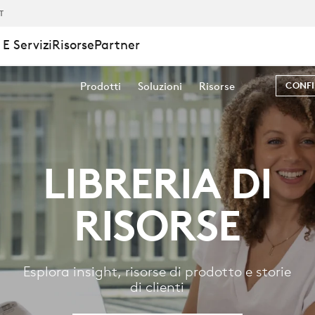
IT
E Servizi
Risorse
Partner
Prodotti
Soluzioni
Risorse
CONFI
LIBRERIA DI
RISORSE
Esplora insight, risorse di prodotto e storie
di clienti