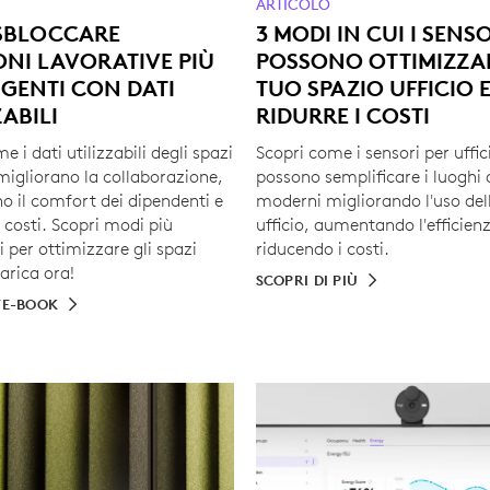
ARTICOLO
SBLOCCARE
3 MODI IN CUI I SENS
ONI LAVORATIVE PIÙ
POSSONO OTTIMIZZAR
IGENTI CON DATI
TUO SPAZIO UFFICIO 
ZABILI
RIDURRE I COSTI
e i dati utilizzabili degli spazi
Scopri come i sensori per uffic
migliorano la collaborazione,
possono semplificare i luoghi 
 il comfort dei dipendenti e
moderni migliorando l'uso del
 costi. Scopri modi più
ufficio, aumentando l'efficien
ti per ottimizzare gli spazi
riducendo i costi.
arica ora!
SCOPRI DI PIÙ
’E-BOOK