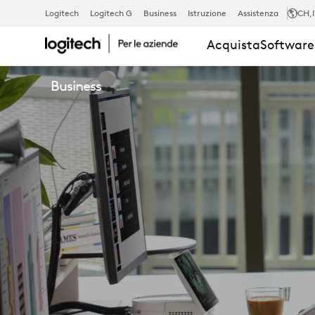
LIBRERIA
Logitech
Logitech G
Business
Istruzione
Assistenza
CH
,
Acquista
Software 
RISORSE
Business
|
LOGITECH
BUSINESS