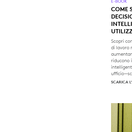
E-BOOK
COME 
DECISI
INTELL
UTILIZ
Scopri com
di lavoro 
aumentano
riducono i
intelligen
ufficio—sc
SCARICA L