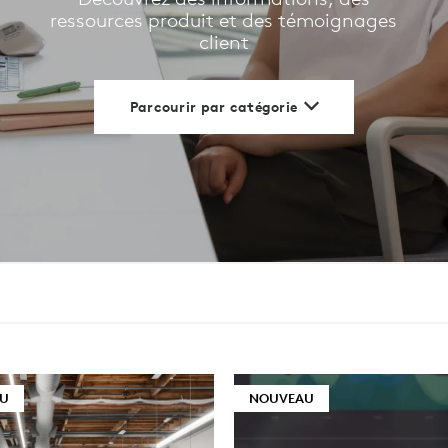
ressources produit et des témoignages
client
NELS
Parcourir par catégorie
U
NOUVEAU