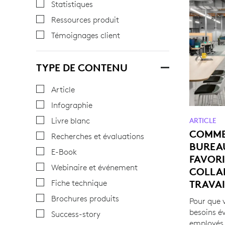
Statistiques
Ressources produit
Témoignages client
TYPE DE CONTENU
Article
Infographie
Livre blanc
ARTICLE
COMMEN
Recherches et évaluations
BUREAU
E-Book
FAVORI
Webinaire et événement
COLLA
TRAVAI
Fiche technique
Brochures produits
Pour que 
besoins év
Success-story
employés, i