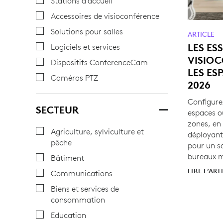
Stations d’accueil
Accessoires de visioconférence
Solutions pour salles
ARTICLE
LES ES
Logiciels et services
VISIO
Dispositifs ConferenceCam
LES ES
Caméras PTZ
2026
Configure
SECTEUR
espaces o
zones, en 
Agriculture, sylviculture et
déployant
pêche
pour un so
bureaux 
Bâtiment
LIRE L’ART
Communications
Biens et services de
consommation
Education