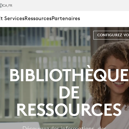
UE
CA
,FR
Et Services
Ressources
Partenaires
CONFIGUREZ VO
BIBLIOTHÈQUE
DE
RESSOURCES
Découvrez des informations, des