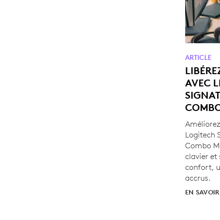
ARTICLE
LIBÉRE
AVEC L
SIGNA
COMBO
Améliorez 
Logitech 
Combo MK
clavier et
confort, u
accrus.
EN SAVOIR