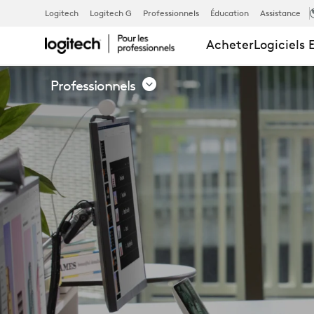
BIBLIOTHÈQ
Logitech
Logitech G
Professionnels
Éducation
Assistance
Acheter
Logiciels 
DE
Professionnels
RESSOURCES
|
LOGITECH
POUR