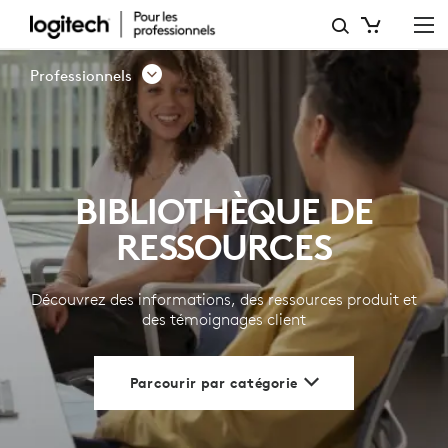
BIBLIOTHÈQUE
DE
Professionnels
RESSOURCES
|
LOGITECH
BIBLIOTHÈQUE DE
POUR
RESSOURCES
LES
PROFESSIONNELS
Découvrez des informations, des ressources produit et
des témoignages client
Parcourir par catégorie