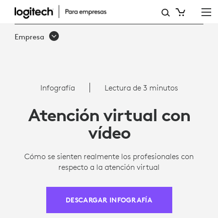
PRINCIPALES
HALLAZGOS
Empresa
SOBRE
LA
ATENCIÓN
Infografía
Lectura de 3 minutos
VIRTUAL
Atención virtual con
|
vídeo
LOGITECH
Cómo se sienten realmente los profesionales con
respecto a la atención virtual
DESCARGAR INFOGRAFÍA